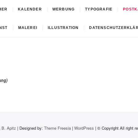
HER
KALENDER
WERBUNG
TYPOGRAFIE
POSTK
NST
MALEREI
ILLUSTRATION
DATENSCHUTZERKLÄ
ung)
 B. Apitz
| Designed by:
Theme Freesia
|
WordPress
| © Copyright All right r