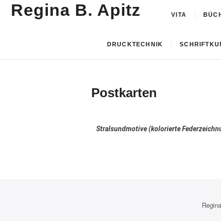
Regina B. Apitz
VITA
BÜC
DRUCKTECHNIK
SCHRIFTKU
Postkarten
Stralsundmotive (kolorierte Federzeichn
Regina